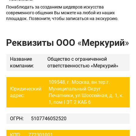
Понаблюдать за созданием шедевров искусства
современного общения Вы можете на любой из наших
площадок. Позвоните, чтобы записаться на экскурсию.
Реквизиты ООО
«
Меркурий
»
Название
Общество с ограниченной
компании:
ответственностью «Меркурий»
109548, г. Москва, вн.тер.г.
Юридический
Муниципальный Округ
адрес:
Печатники, ул Шоссейная, д. 1, к.
1, пом I ЭТ 2 КАБ 6
ОГРН:
5107746052520
КПП:
772301001