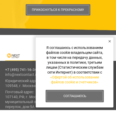
ПРИКОСНУТЬСЯ К ПРЕКРАСНОМУ
Я соглашаюсь с использованием
файлов cookie владельцем сайта,
в том числе на передачу данных,
указанных в политике, третьим
лицам (Статистическим службам
+7 (495) 741-16-34
сети Интернет) в соответствии с
info@nextcontact.ru
«Офертой об использовании
Юридический адрес:
файлов cookie и счетчиков»
109548, г. Москва, ул. Шоссейная, д. 1, к. 1, пом. I, эт. 2, каб. 6
Почтовый адрес:
СОГЛАШАЮСЬ
107140, РФ, г. Москва, внутригородская территория
муниципальный округ Красносельский, 1-й Красносельский
переулок, дом 9А