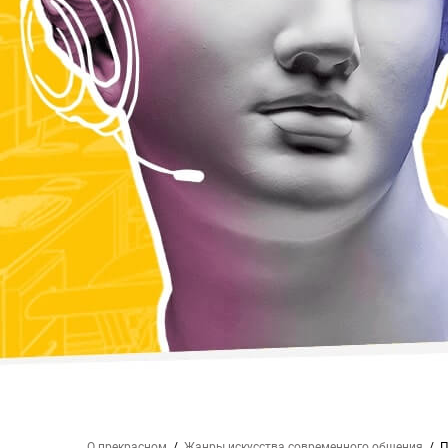
О прекрасном
Жанры искусства
современного общения
П