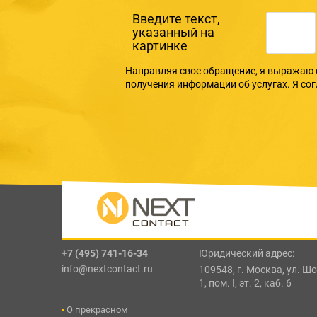
Введите текcт,
указанный на
картинке
Направляя свое обращение, я выражаю 
получения информации об услугах. Я со
+7 (495) 741-16-34
Юридический адрес:
info@nextcontact.ru
109548, г. Москва, ул. Шос
1, пом. I, эт. 2, каб. 6
О прекрасном