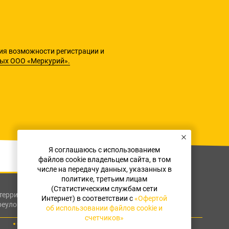
ия возможности регистрации и
ных ООО «Меркурий».
Я соглашаюсь с использованием
файлов cookie владельцем сайта, в том
числе на передачу данных, указанных в
политике, третьим лицам
(Статистическим службам сети
я территория муниципальный округ
Интернет) в соответствии с
«Офертой
реулок, дом 9А
об использовании файлов cookie и
счетчиков»
Оферта об использовании файлов cookie и счетчиков