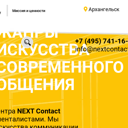
Архангельск
Миссия и ценности
у
ЖАНРЫ
+7 (495) 741-16
ИСКУССТВА
info@nextcontact
СОВРЕМЕННОГО
ОБЩЕНИЯ
ентра
NEXT Contact
менталистами. Мы
скусства коммуникации