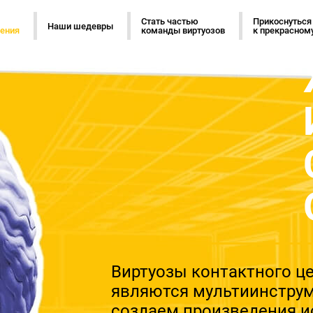
Стать частью
Прикоснуться
Наши шедевры
ения
команды виртуозов
к прекрасном
Виртуозы контактного ц
являются мультиинстру
создаем произведения и