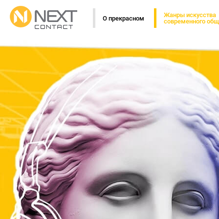
Жанры искусства
О прекрасном
современного общ