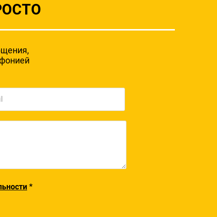
РОСТО
бщения,
мфонией
льности
*